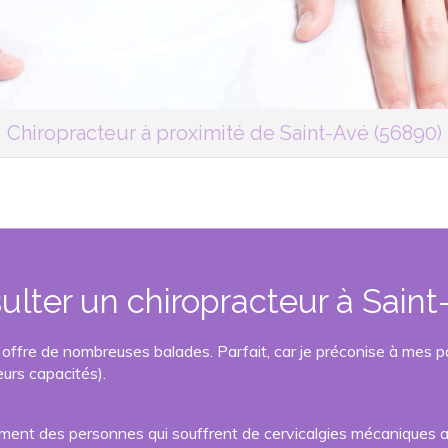
Chiropracteur à proximité de Saint-Avé (56890)
lter un chiropracteur à Saint
offre de nombreuses balades. Parfait, car je préconise à mes p
eurs capacités).
rement des personnes qui souffrent de cervicalgies mécaniques a