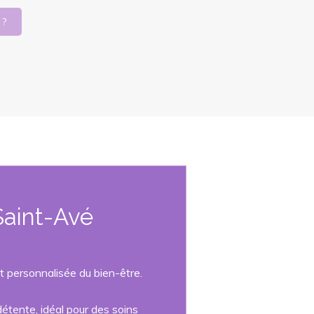
 ?
 Saint-Avé
t personnalisée du bien-être.
étente, idéal pour des soins