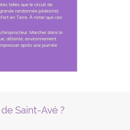
es telles que le circuit de
P (grande randonnée pédestre)
efort en Terre. À noter que ces
 chiropracteur. Marcher dans la
ique, détente, environnement
compresser après une journée
de Saint-Avé ?