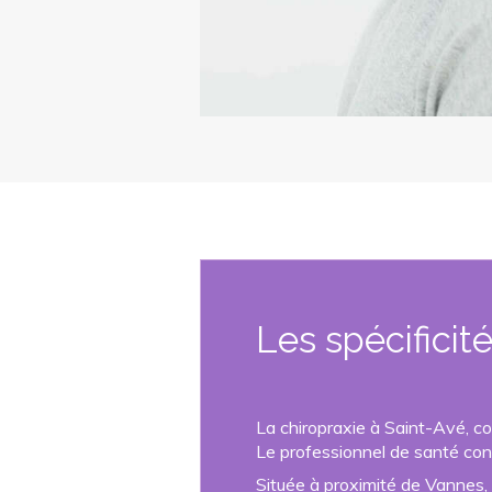
Les spécificit
La chiropraxie à Saint-Avé, c
Le professionnel de santé conn
Située à proximité de Vannes, 