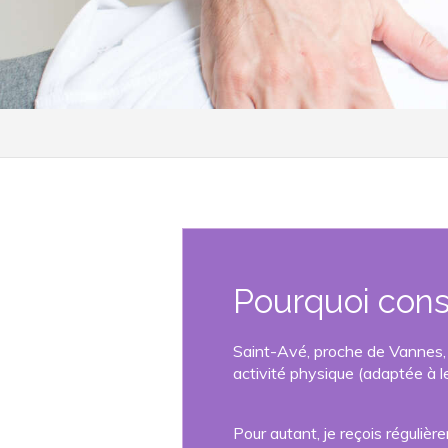
Pourquoi consu
Saint-Avé, proche de Vannes, 
activité physique (adaptée à l
Pour autant, je reçois réguliè