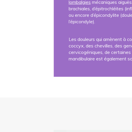
lombalgies
mécaniques aiguës (
brachiales, d’épitrochléites (i
ou encore d’épicondylite (doul
l’épicondyle).
Les douleurs qui amènent à con
coccyx, des chevilles, des ge
cervicogéniques, de certaines m
mandibulaire est également so