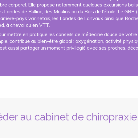
uilibre corporel. Elle propose notamment quelques excursions balisé
s Landes de Rulliac, des Moulins ou du Bois de l’étoile. Le GR
l’arrière-pays vannetais, les Landes de Lanvaux ainsi que Roch
ed, à cheval ou en VTT.
our mettre en pratique les conseils de médecine douce de votre
le, contribue au bien-être global : oxygénation, activité phys
’est aussi partager un moment privilégié avec ses proches, dé
er au cabinet de chiropraxie 