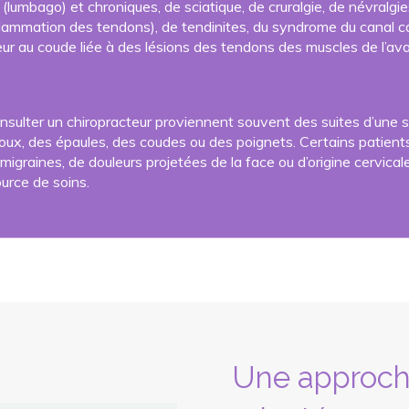
lumbago) et chroniques, de sciatique, de cruralgie, de névralgie
nflammation des tendons), de tendinites, du syndrome du canal ca
eur au coude liée à des lésions des tendons des muscles de l’ava
sulter un chiropracteur proviennent souvent des suites d’une sc
noux, des épaules, des coudes ou des poignets. Certains patien
igraines, de douleurs projetées de la face ou d’origine cervicale
urce de soins.
Une approche