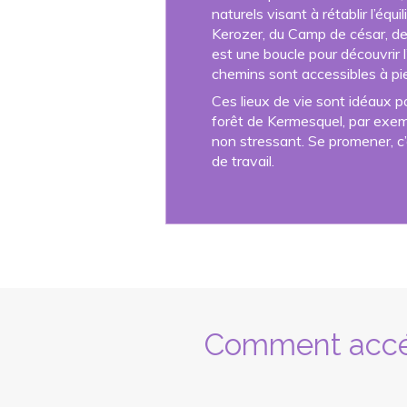
naturels visant à rétablir l’éq
Kerozer, du Camp de césar, de
est une boucle pour découvrir 
chemins sont accessibles à pi
Ces lieux de vie sont idéaux p
forêt de Kermesquel, par exemp
non stressant. Se promener, c
de travail.
Comment accéd