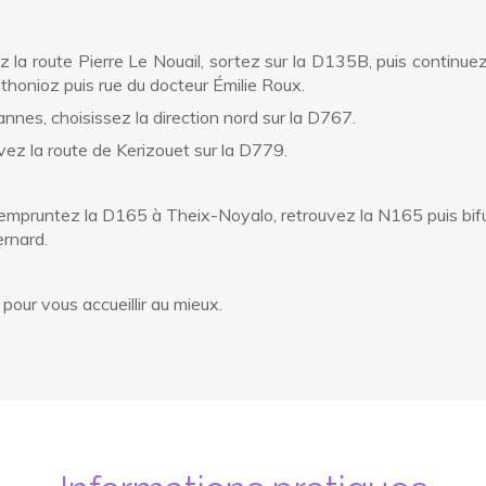
 la route Pierre Le Nouail, sortez sur la D135B, puis continuez
thonioz puis rue du docteur Émilie Roux.
annes, choisissez la direction nord sur la D767.
vez la route de Kerizouet sur la D779.
 empruntez la D165 à Theix-Noyalo, retrouvez la N165 puis bifu
ernard.
pour vous accueillir au mieux.