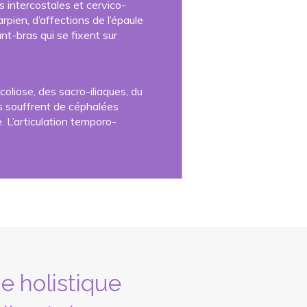
s intercostales et cervico-
rpien, d’affections de l’épaule
nt-bras qui se fixent sur
oliose, des sacro-iliaques, du
ts souffrent de céphalées
. L’articulation temporo-
 holistique