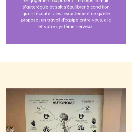
l’engagement du patient. Le corps humain
s'autorégule et sait s’équilibrer à condition
qu’on l’écoute. C’est exactement ce qu’elle
propose : un travail d’équipe entre vous, elle
et votre système nerveux.