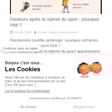
Douleurs après la reprise du sport : pourquoi
l'été ?
04 Juin 2026
Emilie Farges chiropracteur
Randonnée, paddle, jardinage : pourquoi certaines
douleurs apparaissent l’été ?
Les douleurs après la reprise du sport apparaissent
souvent en été, période d...
Lire l'article
Douleurs articulaires pendant la grossesse :
comprendre et soulager efficacement
20 Mai 2026
Emilie Farges chiropracteur
Douleurs articulaires pendant la grossesse : les
comprendre, les soulager naturellement et savoir
quand consulter. Chiropraxie à Vannes
Lire l'article
Prendre rendez-vous en ligne