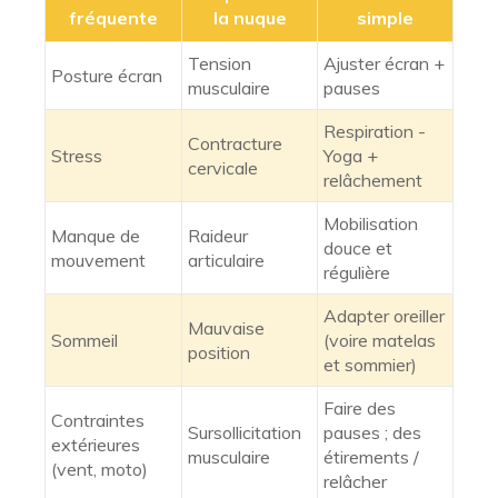
fréquente
la nuque
simple
Tension
Ajuster écran +
Posture écran
musculaire
pauses
Respiration -
Contracture
Stress
Yoga +
cervicale
relâchement
Mobilisation
Manque de
Raideur
douce et
mouvement
articulaire
régulière
Adapter oreiller
Mauvaise
Sommeil
(voire matelas
position
et sommier)
Faire des
Contraintes
Sursollicitation
pauses ; des
extérieures
musculaire
étirements /
(vent, moto)
relâcher