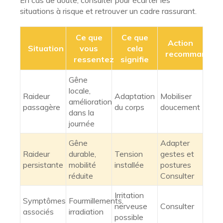
En cas de doute, consulter pour écarter les
situations à risque et retrouver un cadre rassurant.
Ce que
Ce que
Action
Situation
vous
cela
recommandée
ressentez
signifie
Gêne
locale,
Raideur
Adaptation
Mobiliser
amélioration
passagère
du corps
doucement
dans la
journée
Gêne
Adapter
Raideur
durable,
Tension
gestes et
persistante
mobilité
installée
postures
réduite
Consulter
Irritation
Symptômes
Fourmillements,
nerveuse
Consulter
associés
irradiation
possible